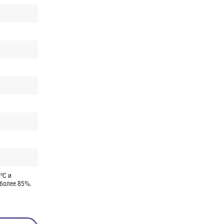
ºС и
 более 85%.