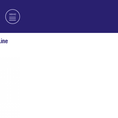
меню
ine