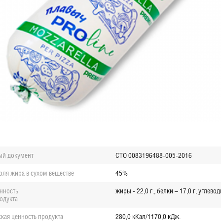
ый документ
СТО 0083196488-005-2016
ол
я жира в сухом веществе
45%
нность
жиры - 22,0 г., белки – 17,0 г, углевод
родукта
ская ценность продукта
280,0 кКал/1170,0 кДж.