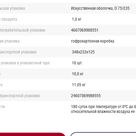
ьская упаковка
Искусственная оболочка, D 75/235
о продукта
1,0 кг
потребительской упаковки
4607069988551
ая упаковка
гофрокартонная коробка
анспортной упаковки
348х233х125
 упаковок в упаковочной таре
10 шт.
о
10,0 кг
то
11,05 кг
транспортной упаковки
24607069988555
сти
180 суток при температуре от 0ºС до 6
относительной влажности воздуха не