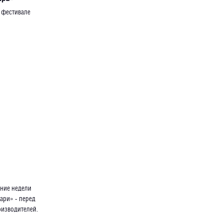
 фестивале
дние недели
ари» - перед
оизводителей.