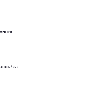
вленых и
плавленый сыр