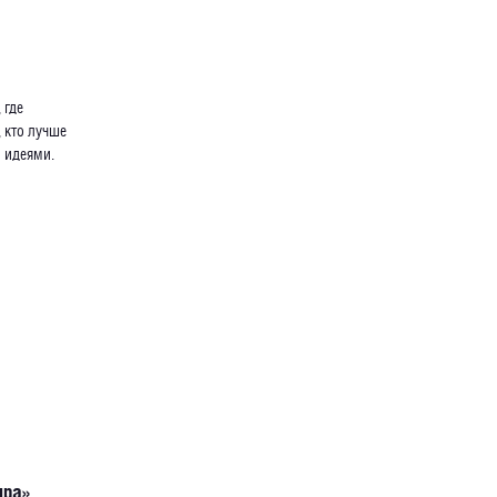
 где
 кто лучше
 идеями.
ыра»