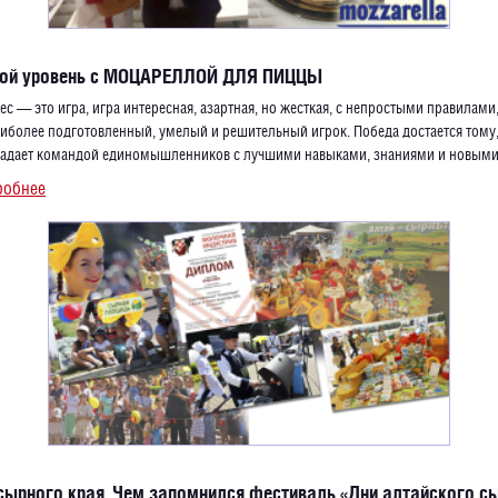
вой уровень с МОЦАРЕЛЛОЙ ДЛЯ ПИЦЦЫ
ес — это игра, игра интересная, азартная, но жесткая, с непростыми правилами,
иболее подготовленный, умелый и решительный игрок. Победа достается тому,
ладает командой единомышленников с лучшими навыками, знаниями и новыми
робнее
сырного края. Чем запомнился фестиваль «Дни алтайского с