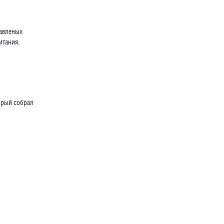
лавленых
итания.
орый собрал