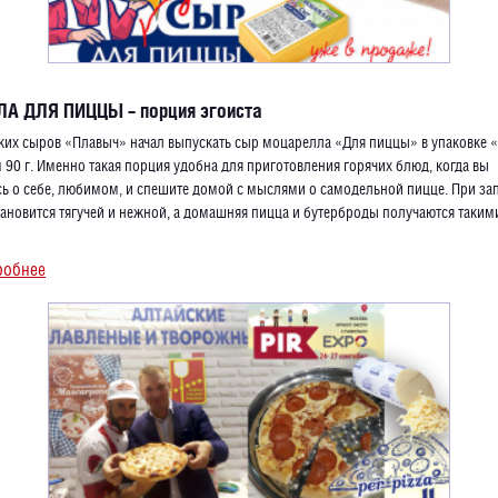
А ДЛЯ ПИЦЦЫ – порция эгоиста
ких сыров «Плавыч» начал выпускать сыр моцарелла «Для пиццы» в упаковке «
 90 г. Именно такая порция удобна для приготовления горячих блюд, когда вы
ь о себе, любимом, и спешите домой с мыслями о самодельной пицце. При за
ановится тягучей и нежной, а домашняя пицца и бутерброды получаются таким
робнее