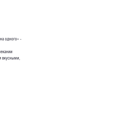
на одного» -
пекании
и вкусными,