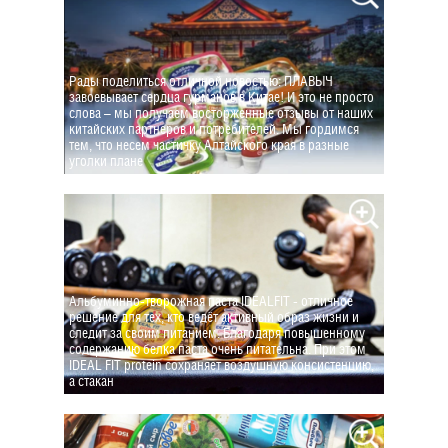
Рады поделиться отличной новостью: ПЛАВЫЧ
завоевывает сердца гурманов в Китае! И это не просто
слова – мы получаем восторженные отзывы от наших
китайских партнеров и потребителей. Мы гордимся
тем, что несем частичку Алтайского края в разные
уголки плане
Альбуминно-творожная паста IDEALFIT - отличное
решение для тех, кто ведёт активный образ жизни и
следит за своим питанием. Благодаря повышенному
содержанию белка паста очень питательна. При этом
IDEAL FIT protein сохраняет воздушную консистенцию,
а стакан