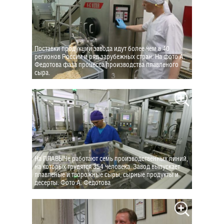
Поставки продукции завода идут более чем в 40
регионов России и ряд зарубежных стран. На фото А.
Федотова фаза процесса производства плавленого
сыра.
На ПЛАВЫЧе работают семь производственных линий,
на которых трудятся 354 человека. Завод выпускает
плавленые и творожные сыры, сырные продукты и
десерты. Фото А. Федотова