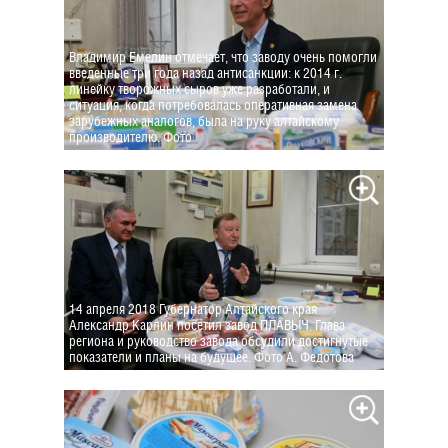
Владимир Емелин отмечает, что заводу очень помогли
введенные три года назад антисанкции: к 2014 г.
линейку творожных сыров уже разработали, и
ситуация, когда потребовалась оперативная замена
зарубежных аналогов, была на руку алтайскому
производителю. Фото
14 апреля 2018 Губернатор Алтайского края
Александр Карлин посетил завод ПЛАВЫЧ. Глава
региона и руководство завода обсудили достигнутые
показатели и планы на будущее. Фото А. Федотова