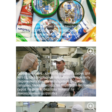
Новинки сложного 2020 года: плавленые сыры в
уникальной туб-упаковке и новая линейка творожных
сыров НА ЗДОРОВЬЕ, нежной консистенции с
разнообразными вкусами от традиционного
сливочного до острого "трюфельного".
Особое внимание - контролю входящего сырья, для
чего создана собственная лаборатория. Чтобы быть
уверенными в качестве выпускаемой продукции,
запущена линия производства творога для творожных
сыров. На фото А. Федотова технолог по
инновационным разработка