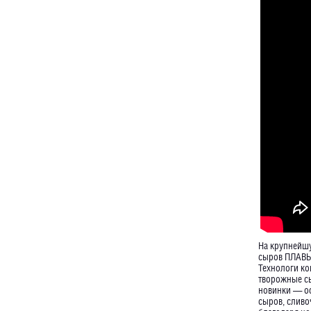
На крупнейшу
сыров ПЛАВЫЧ
Технологи ко
творожные сы
новинки — ос
сыров, сливо