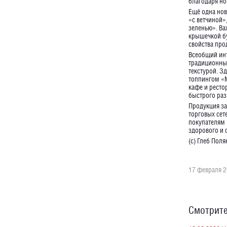
благодаря но
Ещё одна нов
«с ветчиной»
зеленью». Ва
крышечкой бу
свойства про
Всеобщий инт
традиционный
текстурой. З
топпингом «Mo
кафе и рестор
быстрого раз
Продукция за
торговых сет
покупателям 
здорового и 
(с) Глеб Пол
17 февраля 2
Смотрите