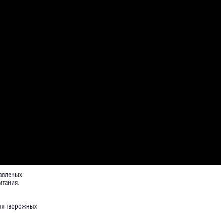
лавленых
итания.
ля творожных