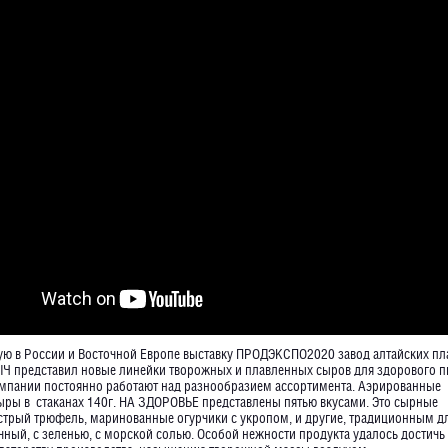
ю в России и Восточной Европе выставку ПРОДЭКСПО2020 завод алтайских п
 представил новые линейки творожных и плавленных сыров для здорового п
мпании постоянно работают над разнообразием ассортимента. Аэрированные
ры в стаканах 140г. НА ЗДОРОВЬЕ представлены пятью вкусами. Это сырные
трый трюфель, маринованные огурчики с укропом, и другие, традиционным д
чный, с зеленью, с морской солью. Особой нежности продукта удалось достичь