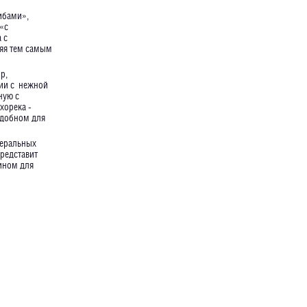
рибами»,
«с
 с
няя тем самым
р,
нии с нежной
ную с
хорека -
 удобном для
деральных
представит
еином для