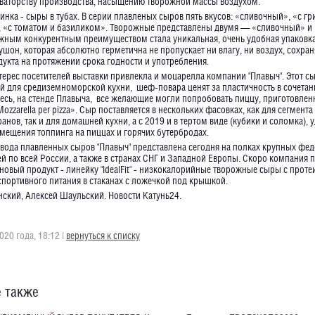
ваторству производства, насыщению творожной массы воздухом.
инка - сыры в тубах. В серии плавленых сыров пять вкусов: «сливочный», «с г
, «с томатом и базиликом». Творожные представлены двумя — «сливочный» и 
жным конкурентным преимуществом стала уникальная, очень удобная упаковка
шон, которая абсолютно герметична не пропускает ни влагу, ни воздух, сохра
дукта на протяжении срока годности и употребления.
ерес посетителей выставки привлекла и моцарелла компании "Плавыч". Этот сы
 для средиземноморской кухни, шеф-повара ценят за пластичность в сочета
десь, на стенде Плавыча, все желающие могли попробовать пиццу, приготовлен
zzarella per pizza». Сыр поставляется в нескольких фасовках, как для сегмента 
анов, так и для домашней кухни, а с 2019 и в тертом виде (кубики и соломка),
мещения топпинга на пиццах и горячих бутербродах.
вода плавленных сыров "Плавыч" представлена сегодня на полках крупных фе
ей по всей России, а также в странах СНГ и Западной Европы. Скоро компания 
новый продукт - линейку "IdealFit" - низкокалорийные творожные сыры с прот
спортивного питания в стаканах с ложечкой под крышкой.
янский, Алексей Шаульский. Новости Катунь24.
020 года, 18:12 |
вернуться к списку
 также